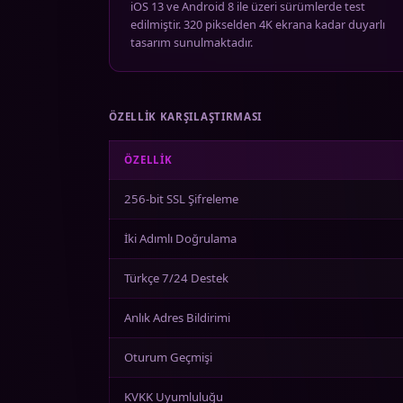
iOS 13 ve Android 8 ile üzeri sürümlerde test
edilmiştir. 320 pikselden 4K ekrana kadar duyarlı
tasarım sunulmaktadır.
ÖZELLIK KARŞILAŞTIRMASI
ÖZELLIK
256-bit SSL Şifreleme
İki Adımlı Doğrulama
Türkçe 7/24 Destek
Anlık Adres Bildirimi
Oturum Geçmişi
KVKK Uyumluluğu