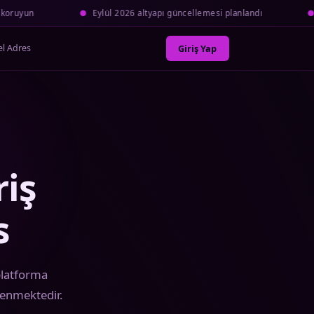
Eylül 2026 altyapı güncellemesi planlandı
●
pokerklas güncel giri
l Adres
Giriş Yap
riş
s
platforma
lenmektedir.