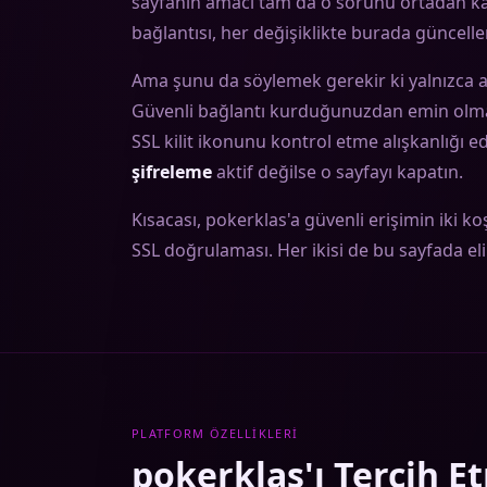
sayfanın amacı tam da o sorunu ortadan ka
bağlantısı, her değişiklikte burada güncellen
Ama şunu da söylemek gerekir ki yalnızca ad
Güvenli bağlantı kurduğunuzdan emin olm
SSL kilit ikonunu kontrol etme alışkanlığı 
şifreleme
aktif değilse o sayfayı kapatın.
Kısacası, pokerklas'a güvenli erişimin iki k
SSL doğrulaması. Her ikisi de bu sayfada eli
PLATFORM ÖZELLIKLERI
pokerklas'ı Tercih 