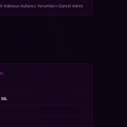
ik Videosu
Kullanıcı Yorumları
Güncel Adres
RI
 SSL