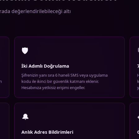
arada değerlendirilebileceği altı
🛡️
İki Adımlı Doğrulama
Şifrenizin yanı sıra 6 haneli SMS veya uygulama
n
kodu ile ikinci bir güvenlik katmanı eklenir.
k
Hesabınıza yetkisiz erişimi engeller.
y
🔔
Anlık Adres Bildirimleri