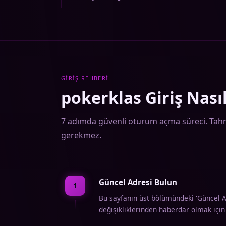
GIRIŞ REHBERI
pokerklas Giriş Nasıl
7 adımda güvenli oturum açma süreci. Tahm
gerekmez.
Güncel Adresi Bulun
1
Bu sayfanın üst bölümündeki 'Güncel A
değişikliklerinden haberdar olmak için