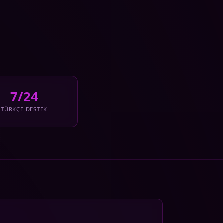
7/24
TÜRKÇE DESTEK